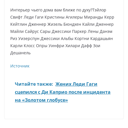
Интерьер чьего дома вам ближе по духу?Тэйлор
Свифт Леди Гаги Кристины Агилеры Миранды Керр
Кейтлин Дженнер Жизель Бюндхен Кайли Дженнер
Майли Сайрус Сары Джессики Паркер Лены Данэм
Риз Уизерспун Джессики Альбы Кортни Кардашьян
Карли Клосс Опры Уинфри Хилари Дафф Зои
Дешанель
Источник
Читайте также:
Жених Леди Гаги
сцепился с Ди Каприо после инцидента
на «Золотом глобусе»