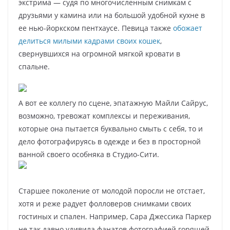
экстрима — судя по многочисленным снимкам с
друзьями у камина или на большой удобной кухне в
ее нью-йоркском пентхаусе. Певица также
обожает
делиться милыми кадрами своих кошек
,
свернувшихся на огромной мягкой кровати в
спальне.
А вот ее коллегу по сцене, эпатажную Майли Сайрус,
возможно, тревожат комплексы и переживания,
которые она пытается буквально смыть с себя, то и
дело фотографируясь в одежде и без в просторной
ванной своего особняка в Студио-Сити.
Старшее поколение от молодой поросли не отстает,
хотя и реже радует фолловеров снимками своих
гостиных и спален. Например, Сара Джессика Паркер
не так давно удивила фанатов фотографией горящей