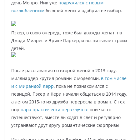
дочь Монро. Ник уже
подружился с новым
возлюбленным
бывшей жены и одобрил ее выбор.
Пэкер, в свою очередь, тоже был дважды женат, на
Джоди Миарес и Эрике Паркер, и воспитывает троих
детей.
После расставания со второй женой в 2013 году,
миллиардер крутил романы с моделями,
в том числе
и с Мирандой Керр
, пока не познакомился с
певицей. Пэкер и Кери начали общаться в 2014 году,
а летом 2015-го их дружба переросла в роман. С тех
пор
пара практически неразлучна
: они часто
путешествуют, вместе выходят в свет и регулярно
устраивают друг другу романтические сюрпризы.
Инсайдеры говорят, что Джеймс и Мэрайя идеально