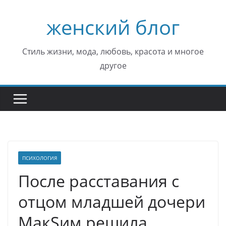
Перейти
женский блог
к
содержимому
Стиль жизни, мода, любовь, красота и многое
другое
ПСИХОЛОГИЯ
После расставания с
отцом младшей дочери
МакSим решила