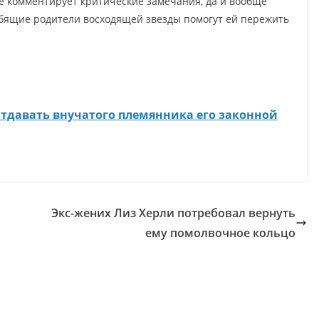
е комментирует критические замечания, да и вообще
юбящие родители восходящей звезды помогут ей пережить
отдавать внучатого племянника его законной
Экс-жених Лиз Херли потребовал вернуть
ему помолвочное кольцо