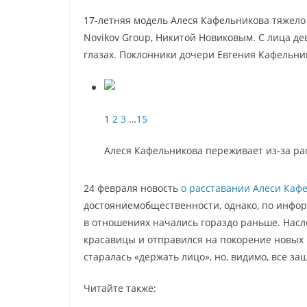
17-летняя модель Алеся Кафельникова тяжел
Novikov Group, Никитой Новиковым. С лица дев
глазах. Поклонники дочери Евгения Кафельник
1
2
3
…
15
Алеся Кафельникова переживает из-за ра
24 февраля новость
о расставании Алеси Каф
достояниемобщественности, однако, по инфор
в отношениях начались гораздо раньше. Насл
красавицы и отправился на покорение новых 
старалась «держать лицо», но, видимо, все за
Читайте также: