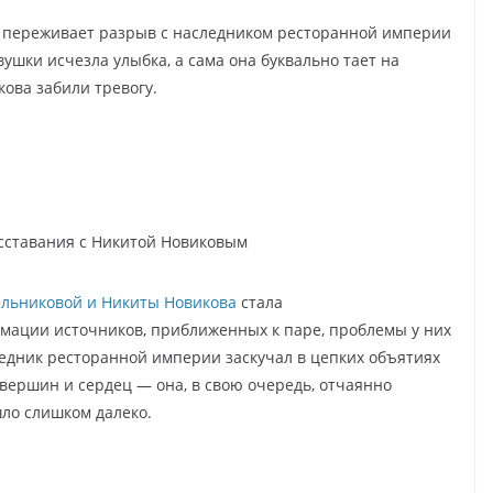
о переживает разрыв с наследником ресторанной империи
ушки исчезла улыбка, а сама она буквально тает на
ова забили тревогу.
сставания с Никитой Новиковым
ельниковой и Никиты Новикова
стала
мации источников, приближенных к паре, проблемы у них
едник ресторанной империи заскучал в цепких объятиях
вершин и сердец — она, в свою очередь, отчаянно
шло слишком далеко.