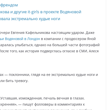
ойфрендом
ова и другие it-girls в проекте Водяновой
вала экстремально худые ноги
дочери Евгения Кафельникова настоящим ударом. Даже
ьи Водяновой в Лондон
в компании с продюсером Яной
таралась улыбаться, однако на большей части фотографий
осле того, как история подверглась огласке в СМИ, Алеся
ах — поклонники, глядя на ее экстремально худые ноги и
ли бить тревогу.
«Уставшая, изможденная, печаль вечная в глазах.
искренняя», — пишут фолловеры в комментариях к