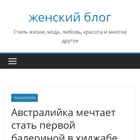
Перейти
женский блог
к
содержимому
Стиль жизни, мода, любовь, красота и многое
другое
ПСИХОЛОГИЯ
Австралийка мечтает
стать первой
балериной в хиджабе