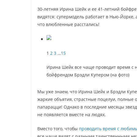
30-летняя Ирина Шейк и ее 41-летний бойфре
видятся: супермодель работает в Нью-Йорке, 
что влюбленные расстались!
1
2
3
…
15
Ирина Шейк все чаще проводит время с 
бойфрендом Брэдли Купером (на фото)
Мы уже знаем, что Ирина Шейк и Брэдли Куп
жаркие объятия, страстные поцелуи, полные 
папарацци! Однако в последние месяцы звез
не появляется вместе на людях.
Вместо того, чтобы
проводить время с любим
все чаще видят с разными таинственными нез