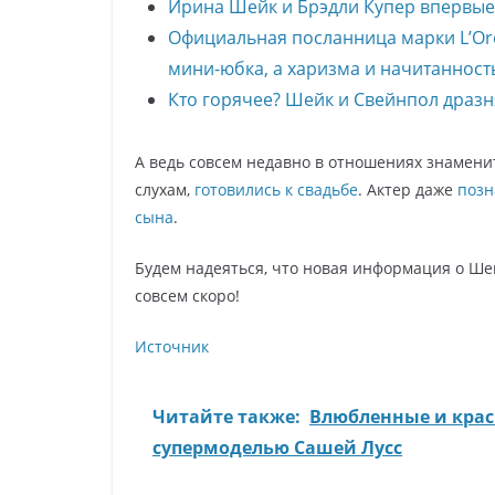
Ирина Шейк и Брэдли Купер впервые
Официальная посланница марки L’Ore
мини-юбка, а харизма и начитанност
Кто горячее? Шейк и Свейнпол драз
А ведь совсем недавно в отношениях знамени
слухам,
готовились к свадьбе
. Актер даже
позн
сына
.
Будем надеяться, что новая информация о Ше
совсем скоро!
Источник
Читайте также:
Влюбленные и крас
супермоделью Сашей Лусс