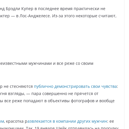
нд Брэдли Купер в последнее время практически не
актер — в Лос-Анджелесе. Из-за этого некоторые считают,
неизвестными мужчинами и все реже со своим
ер не стесняются
публично демонстрировать свои чувства
:
огня взгляды, — пара совершенно не прячется от
ды все реже попадают в объективы фотографов и вообще
ым
, красотка р
азвлекается в компании других мужчин
: ее
накомцами. Так, 19 января Шейк отправилась на прогулку