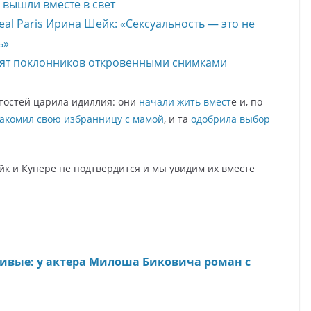
 вышли вместе в свет
al Paris Ирина Шейк: «Сексуальность — это не
ь»
нят поклонников откровенными снимками
тостей царила идиллия: они
начали жить вмест
е и, по
акомил свою избранницу с мамой
, и та
одобрила выбор
йк и Купере не подтвердится и мы увидим их вместе
ивые: у актера Милоша Биковича роман с