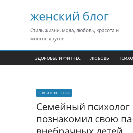
Перейти
женский блог
к
содержимому
Стиль жизни, мода, любовь, красота и
многое другое
ЗДОРОВЬЕ И ФИТНЕС
ЛЮБОВЬ
ПСИХ
СЕКС И ОТНОШЕНИЯ
Семейный психолог 
познакомил свою па
внебрачных детей