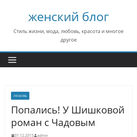
Перейти
женский блог
к
содержимому
Стиль жизни, мода, любовь, красота и многое
другое
ЛЮБОВЬ
Попались! У Шишковой
роман с Чадовым
01.12.2015
admin