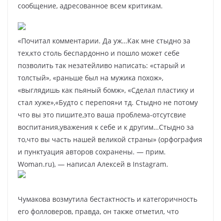
сообщение, адресованное всем критикам.
«Почитал комментарии. Да уж…Как мне стыдно за
тех,кто столь беспардонно и пошло может себе
позволить так незатейливо написать: «старый и
толстый», «раньше был на мужика похож»,
«выглядишь как пьяный бомж», «Сделал пластику и
стал хуже»,«Будто с перепоя»и тд. Стыдно не потому
что вы это пишите,это ваша проблема-отсутсвие
воспитания,уважения к себе и к другим…Стыдно за
то,что вы часть нашей великой страны» (орфография
и пунктуация авторов сохранены. — прим.
Woman.ru), — написал Алексей в Instagram.
Чумакова возмутила бестактность и категоричность
его фолловеров, правда, он также отметил, что