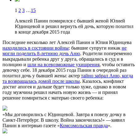
1
2
3
…
15
Алексей Панин помирился с бывшей женой Юлией
Юдинцевой и решил вернуть ей дочь, которую похитил
в конце декабря 2015 года
Последние несколько лет Алексей Панин и Юлия Юдинцева
находились в состоянии войны
: бывшие супруги никак
не
могли поделить 8-летнюю дочь Аню
. Родители попеременно
выкрадывали ребенка друг у друга, обращались в суд и в
полицию и
шли на всевозможные ухищрения
, чтобы оставить
девочку себе. 18 декабря 2015 года Панин в очередной раз
похитил дочь у бывшей жены: актер
тайно забрал Аню, когда
та возвращалась домой после школы
. Казалось, конфликт
достиг апогея и дальше будет только хуже, однако в новом
году мужчина решил начать новую жизнь — и принял
решение помириться с матерью своего ребенка:
«Мы договорились с Юдинцевой. Завтра я повезу дочку в
Санкт-Петербург. В школу. Война закончилась!» —заявил
Панин в интервью газете «
Комсомольская правда
».