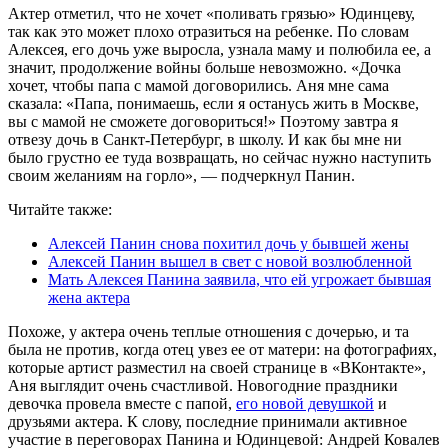
Актер отметил, что не хочет «поливать грязью» Юдинцеву,
так как это может плохо отразиться на ребенке. По словам
Алексея, его дочь уже выросла, узнала маму и полюбила ее, а
значит, продолжение войны больше невозможно. «Дочка
хочет, чтобы папа с мамой договорились. Аня мне сама
сказала: «Папа, понимаешь, если я останусь жить в Москве,
вы с мамой не сможете договориться!» Поэтому завтра я
отвезу дочь в Санкт-Петербург, в школу. И как бы мне ни
было грустно ее туда возвращать, но сейчас нужно наступить
своим желаниям на горло», — подчеркнул Панин.
Читайте также:
Алексей Панин снова похитил дочь у бывшей жены
Алексей Панин вышел в свет с новой возлюбленной
Мать Алексея Панина заявила, что ей угрожает бывшая
жена актера
Похоже, у актера очень теплые отношения с дочерью, и та
была не против, когда отец увез ее от матери: на фотографиях,
которые артист разместил на своей странице в «ВКонтакте»,
Аня выглядит очень счастливой. Новогодние праздники
девочка провела вместе с папой,
его новой девушкой
и
друзьями актера. К слову, последние принимали активное
участие в переговорах Панина и Юдинцевой: Андрей Ковалев