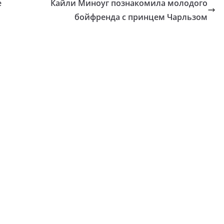
е
Кайли Миноуг познакомила молодого
бойфренда с принцем Чарльзом