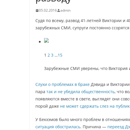
05.02.2016
admin
Судя по всему, развод 41-летней Виктории и 
зарубежных СМИ, супруги постоянно ссорятся 
1
2
3
…
15
Зарубежные СМИ уверены, что Виктория и
Слухи о проблемах в браке
Дэвида и Виктории 
пара
так и не убедила общественность
, что в
появляются вместе в свете, выглядят они сов
порой даже
не может сдержать слез на публик
У Бекхэмов было много проблем в отношениях 
ситуация обострилась
. Причина —
переезд Д