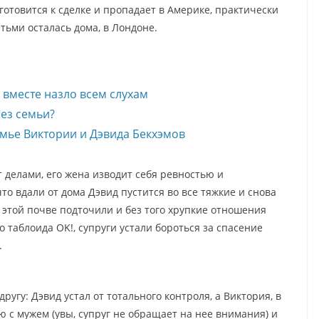
отовится к сделке и пропадает в Америке, практически
тьми осталась дома, в Лондоне.
 вместе назло всем слухам
ез семьи?
емье Виктории и Дэвида Бекхэмов
т делами, его жена изводит себя ревностью и
то вдали от дома Дэвид пустится во все тяжкие и снова
 этой почве подточили и без того хрупкие отношения
таблоида OK!, супруги устали бороться за спасение
.
ругу: Дэвид устал от тотального контроля, а Виктория, в
 с мужем (увы, супруг не обращает на нее внимания) и