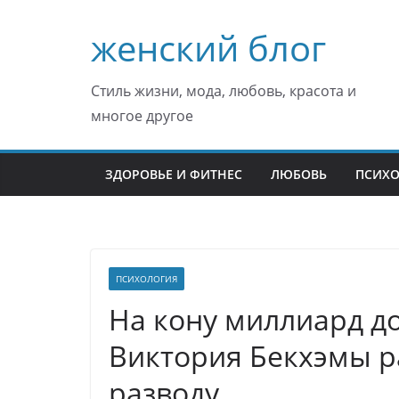
Перейти
женский блог
к
содержимому
Стиль жизни, мода, любовь, красота и
многое другое
ЗДОРОВЬЕ И ФИТНЕС
ЛЮБОВЬ
ПСИХ
ПСИХОЛОГИЯ
На кону миллиард до
Виктория Бекхэмы ра
разводу