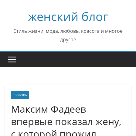
Перейти
женский блог
к
содержимому
Стиль жизни, мода, любовь, красота и многое
другое
ЛЮБОВЬ
Максим Фадеев
впервые показал жену,
с которой прожил