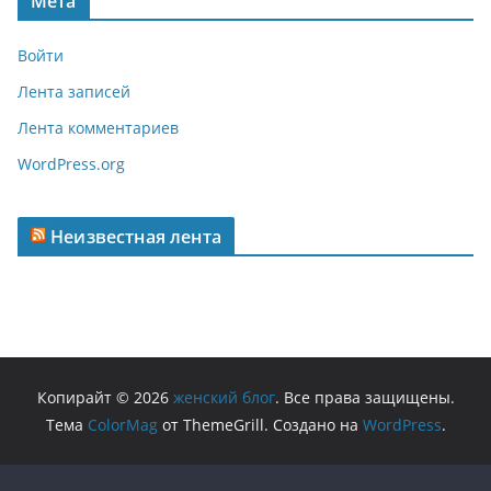
Мета
Войти
Лента записей
Лента комментариев
WordPress.org
Неизвестная лента
Копирайт © 2026
женский блог
. Все права защищены.
Тема
ColorMag
от ThemeGrill. Создано на
WordPress
.