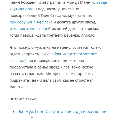
Гэвин Россдейл и австралийка Минди Манн
три года
крутили роман
под носом у ничего не
подозревающей Гвен Стефани: музыкант,
по
примеру Бена Аффлека
и десятка других звезд,
изменял жене с няней
их детей даже в то время,
когда певица ждала третьего ребенка, Аполло!
Что толкнуло мужчину на измену, остается только
гадать (впрочем,
экс-любовник артиста уже все
выяснил
), но и поведение няни, которая
проработала в семье звезд 7 лет, тоже можно
назвать странным: Минди во всем старалась
подражать Гвен и вела себя, как ее страстная
фанатка.
Читайте также:
Экс-муж Гвен Стефани три года изменял ей