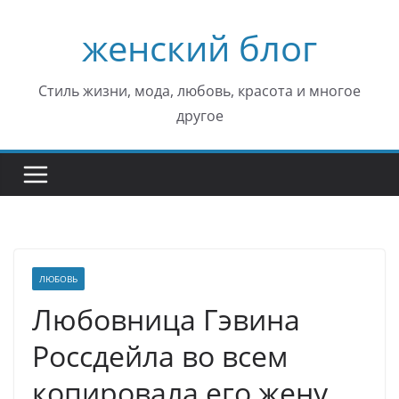
Перейти
женский блог
к
содержимому
Стиль жизни, мода, любовь, красота и многое
другое
ЛЮБОВЬ
Любовница Гэвина
Россдейла во всем
копировала его жену