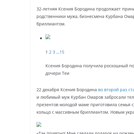
32-летняя Ксения Бородина продолжает прини
родственники мужа, бизнесмена Курбана Ома
бриллиантом.
1
2
3
…
15
Ксения Бородина получила роскошный по
дочери Теи
22 декабря Ксения Бородина
во второй раз с
и любимый муж Курбан Омаров забросали тел
презентов молодой маме приготовила семья су
кольцо с массивным бриллиантом. Новым укр
«Так приятно! Мне сделали подарок на рожден