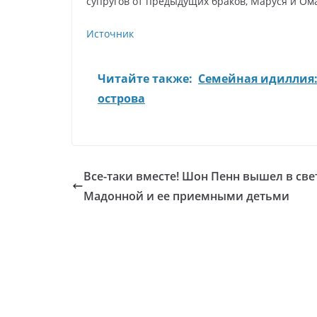
супругов от предыдущих браков, Маруся и Омар
Источник
Читайте также:
Семейная идиллия:
острова
Все-таки вместе! Шон Пенн вышел в свет
Мадонной и ее приемными детьми