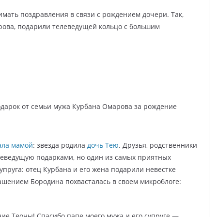
мать поздравления в связи с рождением дочери. Так,
рова, подарили телеведущей кольцо с большим
дарок от семьи мужа Курбана Омарова за рождение
тала мамой
: звезда родила
дочь Тею
. Друзья, родственники
еведущую подарками, но один из самых приятных
пруга: отец Курбана и его жена подарили невестке
ашением Бородина похвасталась в своем микроблоге:
ие Теоны! Спасибо папе моего мужа и его супруге —