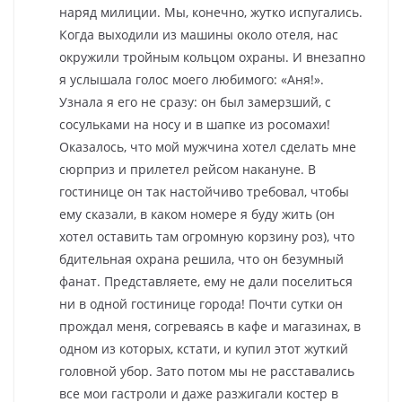
наряд милиции. Мы, конечно, жутко испугались.
Когда выходили из машины около отеля, нас
окружили тройным кольцом охраны. И внезапно
я услышала голос моего любимого: «Аня!».
Узнала я его не сразу: он был замерзший, с
сосульками на носу и в шапке из росомахи!
Оказалось, что мой мужчина хотел сделать мне
сюрприз и прилетел рейсом накануне. В
гостинице он так настойчиво требовал, чтобы
ему сказали, в каком номере я буду жить (он
хотел оставить там огромную корзину роз), что
бдительная охрана решила, что он безумный
фанат. Представляете, ему не дали поселиться
ни в одной гостинице города! Почти сутки он
прождал меня, согреваясь в кафе и магазинах, в
одном из которых, кстати, и купил этот жуткий
головной убор. Зато потом мы не расставались
все мои гастроли и даже разжигали костер в