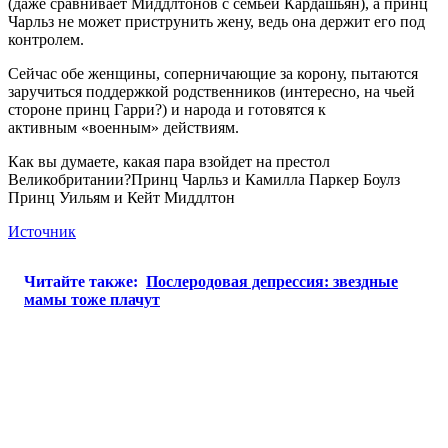
(даже сравнивает Миддлтонов с семьей Кардашьян), а принц
Чарльз не может приструнить жену, ведь она держит его под
контролем.
Сейчас обе женщины, соперничающие за корону, пытаются
заручиться поддержкой родственников (интересно, на чьей
стороне принц Гарри?) и народа и готовятся к
активным «военным» действиям.
Как вы думаете, какая пара взойдет на престол
Великобритании?Принц Чарльз и Камилла Паркер Боулз
Принц Уильям и Кейт Миддлтон
Источник
Читайте также:
Послеродовая депрессия: звездные
мамы тоже плачут