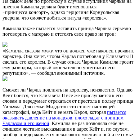
На самом деле по протоколу в случае вступления Чарльза на
престол Камилла должна будет именоваться
«принцесса‑консорт», однако герцогиня Корнуольская
уверена, что сможет добиться титула «королева».
Камилла также пытается заставить принца Чарльза серьезно
поговорить с матерью и отстоять свое право на трон:
«Камилла сказала мужу, что он должен уже наконец проявить
характер. Она хочет, чтобы Чарльз потребовал у Елизаветы II
сделать его королем. В случае отказа Чарльза Камилла грозит
ему разводом, который окончательно уничтожит его
репутацию», — сообщил анонимный источник.
Сможет ли Чарльз повлиять на королеву, неизвестно. Однако
Кейт боится, что Елизавета II все же прислушается к его
словам и передумает отрекаться от престола в пользу принца
Уильяма. Для семьи Миддлтон это станет настоящей
катастрофой, ведь Кейт и ее мать Кэрол, которая
пытается
оказывать давление на монархов
,
плохо ладят с принцем
Чарльзом и его женой
. Камилла не раз позволяла себе не
слишком лестные высказывания в адрес Кейт и, по слухам,
вообще придерживается невысокого мнения о ней и ее семье