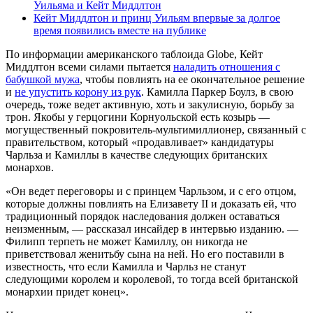
Уильяма и Кейт Миддлтон
Кейт Миддлтон и принц Уильям впервые за долгое
время появились вместе на публике
По информации американского таблоида Globe, Кейт
Миддлтон всеми силами пытается
наладить отношения с
бабушкой мужа
, чтобы повлиять на ее окончательное решение
и
не упустить корону из рук
. Камилла Паркер Боулз, в свою
очередь, тоже ведет активную, хоть и закулисную, борьбу за
трон. Якобы у герцогини Корнуольской есть козырь —
могущественный покровитель-мультимиллионер, связанный с
правительством, который «продавливает» кандидатуры
Чарльза и Камиллы в качестве следующих британских
монархов.
«Он ведет переговоры и с принцем Чарльзом, и с его отцом,
которые должны повлиять на Елизавету II и доказать ей, что
традиционный порядок наследования должен оставаться
неизменным, — рассказал инсайдер в интервью изданию. —
Филипп терпеть не может Камиллу, он никогда не
приветствовал женитьбу сына на ней. Но его поставили в
известность, что если Камилла и Чарльз не станут
следующими королем и королевой, то тогда всей британской
монархии придет конец».