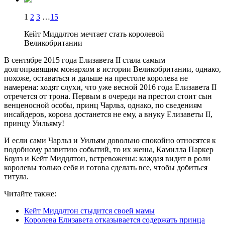
1
2
3
…
15
Кейт Миддлтон мечтает стать королевой
Великобритании
В сентябре 2015 года Елизавета II стала самым
долгоправящим монархом в истории Великобритании, однако,
похоже, оставаться и дальше на престоле королева не
намерена: ходят слухи, что уже весной 2016 года Елизавета II
отречется от трона. Первым в очереди на престол стоит сын
венценосной особы, принц Чарльз, однако, по сведениям
инсайдеров, корона достанется не ему, а внуку Елизаветы II,
принцу Уильяму!
И если сами Чарльз и Уильям довольно спокойно относятся к
подобному развитию событий, то их жены, Камилла Паркер
Боулз и Кейт Миддлтон, встревожены: каждая видит в роли
королевы только себя и готова сделать все, чтобы добиться
титула.
Читайте также:
Кейт Миддлтон стыдится своей мамы
Королева Елизавета отказывается содержать принца