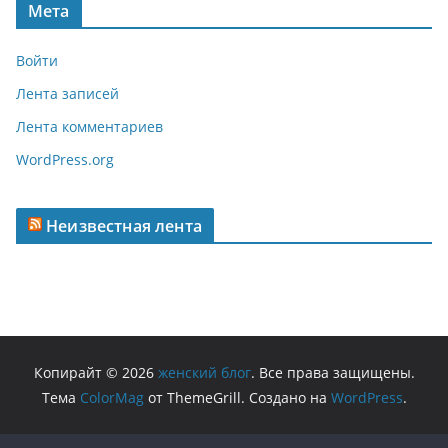
Мета
Войти
Лента записей
Лента комментариев
WordPress.org
Неизвестная лента
Копирайт © 2026
женский блог
. Все права защищены.
Тема
ColorMag
от ThemeGrill. Создано на
WordPress
.