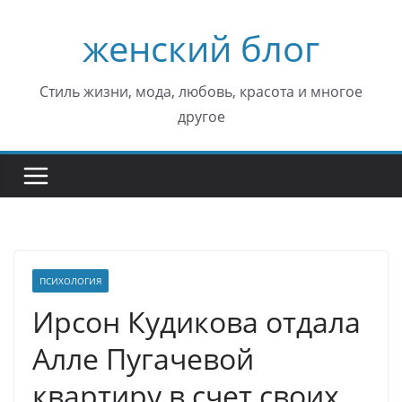
Перейти
женский блог
к
содержимому
Стиль жизни, мода, любовь, красота и многое
другое
ПСИХОЛОГИЯ
Ирсон Кудикова отдала
Алле Пугачевой
квартиру в счет своих