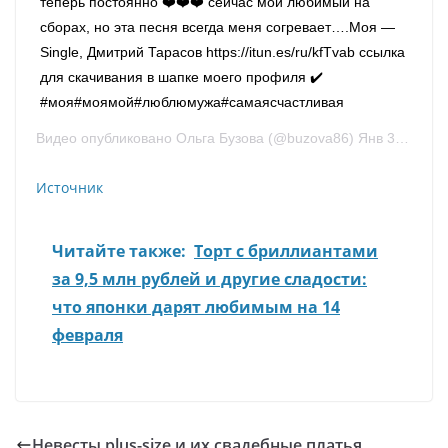
теперь постоянно ❤️❤️❤️ сейчас мой любимый на
сборах, но эта песня всегда меня согревает….Моя —
Single, Дмитрий Тарасов https://itun.es/ru/kfTvab ссылка
для скачивания в шапке моего профиля ✔️
#моя#моямой#люблюмужа#самаясчастливая
Видео опубликовано Ольга Бузова (@buzova86) Янв 30 2016 в 10:43 PST
Источник
Читайте также:
Торт с бриллиантами
за 9,5 млн рублей и другие сладости:
что японки дарят любимым на 14
февраля
Невесты plus-size и их свадебные платья