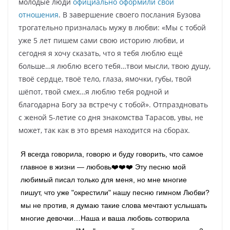
молодые люди
официально оформили свои
отношения
. В завершение своего послания Бузова
трогательно призналась мужу в любви: «Мы с тобой
уже 5 лет пишем сами свою историю любви, и
сегодня я хочу сказать, что я тебя люблю ещё
больше…я люблю всего тебя…твои мысли, твою душу,
твоё сердце, твоё тело, глаза, ямочки, губы, твой
шёпот, твой смех…я люблю тебя родной и
благодарна Богу за встречу с тобой». Отпраздновать
с женой 5-летие со дня знакомства Тарасов, увы, не
может, так как в это время находится на сборах.
Я всегда говорила, говорю и буду говорить, что самое
главное в жизни — любовь❤️❤️❤️ Эту песню мой
любимый писал только для меня, но мне многие
пишут, что уже "окрестили" нашу песню гимном Любви?
мы не против, я думаю такие слова мечтают услышать
многие девочки…Наша и ваша любовь сотворила