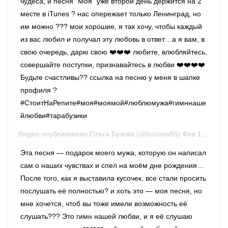
чудеса, и песня "Моя" уже второй день держится на 2
месте в iTunes ? нас опережает только Ленинград, но
им можно ??? мои хорошие, я так хочу, чтобы каждый
из вас любил и получал эту любовь в ответ…а я вам, в
свою очередь, дарю свою ❤️❤️❤️ любите, влюбляйтесь,
совершайте поступки, признавайтесь в любви ❤️❤️❤️❤️
Будьте счастливы?? ссылка на песню у меня в шапке
профиля ?
#СтоитНаРепите#моя#моямой#люблюмужа#гимннаше
йлюбви#тарабузики
Видео опубликовано Ольга Бузова (@buzova86) Фев 1 2016 в 11:26 PST
Эта песня — подарок моего мужа, которую он написал
сам о наших чувствах и спел на моём дне рождения…
После того, как я выставила кусочек, все стали просить
послушать её полностью? и хоть это — моя песня, но
мне хочется, чтоб вы тоже имели возможность её
слушать??? Это гимн нашей любви, и я её слушаю