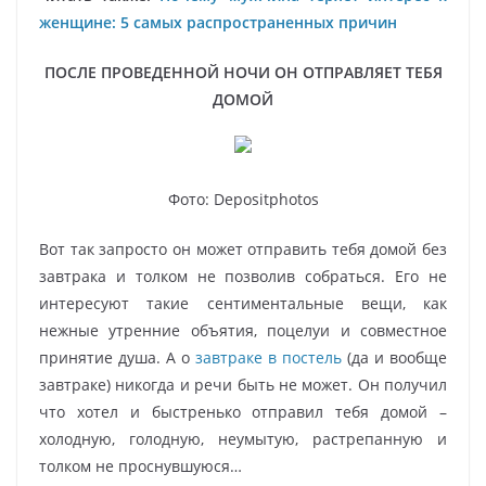
женщине: 5 самых распространенных причин
ПОСЛЕ ПРОВЕДЕННОЙ НОЧИ ОН ОТПРАВЛЯЕТ ТЕБЯ
ДОМОЙ
Фото: Depositphotos
Вот так запросто он может отправить тебя домой без
завтрака и толком не позволив собраться. Его не
интересуют такие сентиментальные вещи, как
нежные утренние объятия, поцелуи и совместное
принятие душа. А о
завтраке в постель
(да и вообще
завтраке) никогда и речи быть не может. Он получил
что хотел и быстренько отправил тебя домой –
холодную, голодную, неумытую, растрепанную и
толком не проснувшуюся…