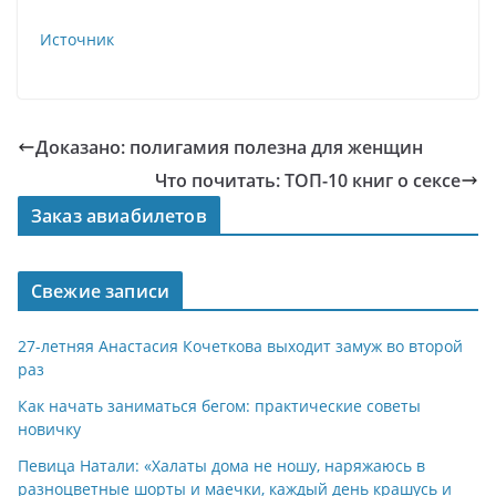
Источник
Доказано: полигамия полезна для женщин
Что почитать: ТОП-10 книг о сексе
Заказ авиабилетов
Свежие записи
27-летняя Анастасия Кочеткова выходит замуж во второй
раз
Как начать заниматься бегом: практические советы
новичку
Певица Натали: «Халаты дома не ношу, наряжаюсь в
разноцветные шорты и маечки, каждый день крашусь и