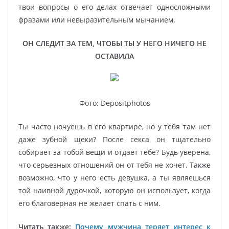
твои вопросы о его делах отвечает односложными
фразами или невыразительным мычанием.
ОН СЛЕДИТ ЗА ТЕМ, ЧТОБЫ ТЫ У НЕГО НИЧЕГО НЕ
ОСТАВИЛА
Фото: Depositphotos
Ты часто ночуешь в его квартире, но у тебя там нет
даже зубной щеки? После секса он тщательно
собирает за тобой вещи и отдает тебе? Будь уверена,
что серьезных отношений он от тебя не хочет. Также
возможно, что у него есть девушка, а ты являешься
той наивной дурочкой, которую он использует, когда
его благоверная не желает спать с ним.
Читать также:
Почему мужчина теряет интерес к