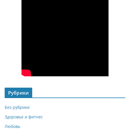
Рубрики
Без рубрики
Здоровье и фитнес
Любовь