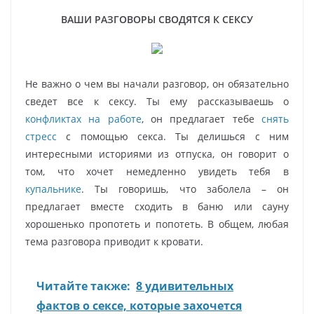
ВАШИ РАЗГОВОРЫ СВОДЯТСЯ К СЕКСУ
Не важно о чем вы начали разговор, он обязательно
сведет все к сексу. Ты ему рассказываешь о
конфликтах на работе
, он предлагает тебе
снять
стресс
с помощью секса. Ты делишься с ним
интересными историями из отпуска, он говорит о
том, что хочет немедленно увидеть тебя в
купальнике
. Ты говоришь, что заболела – он
предлагает вместе сходить в баню или сауну
хорошенько пропотеть и попотеть. В общем, любая
тема разговора приводит к кровати.
Читайте также:
8 удивительных
фактов о сексе, которые захочется